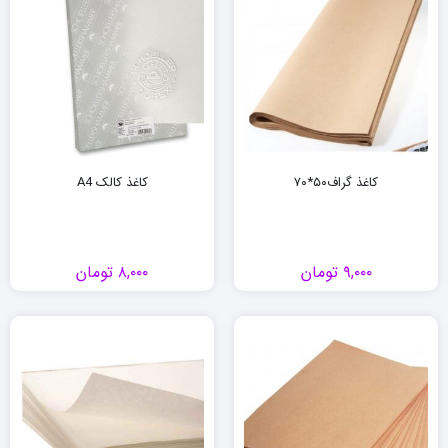
کاغذ گراف۵۰*۷۰
کاغذ کالک A4
۹,۰۰۰
تومان
۸,۰۰۰
تومان