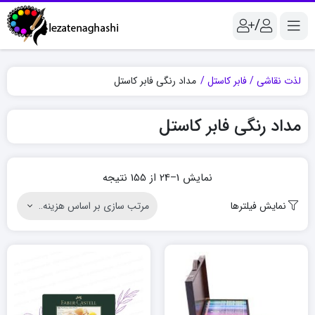
/
لذت نقاشی
فابر کاستل
مداد رنگی فابر کاستل
مداد رنگی فابر کاستل
Sorted
نمایش 1–24 از 155 نتیجه
by
نمایش فیلترها
price:
high
to
low