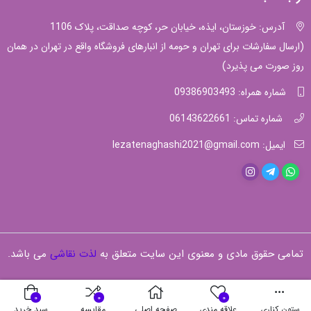
آدرس: خوزستان، ایذه، خیابان حر، کوچه صداقت، پلاک 1106
(ارسال سفارشات برای تهران و حومه از انبارهای فروشگاه واقع در تهران در همان
روز صورت می پذیرد)
شماره همراه: 09386903493
شماره تماس: 06143622661
ایمیل: lezatenaghashi2021@gmail.com
تمامی حقوق مادی و معنوی این سایت متعلق به
لذت نقاشی
می باشد.
0
0
0
ستون کناری
علاقه مندی
صفحه اصلی
مقایسه
سبد خرید