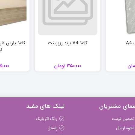
A4
کاغذ A4 برند رزپرینت
کی
مان
۳۵۰,۰۰۰
تومان
۵,۰۰۰
نمای مشتریان
لینک های مفید
تضمین قیمت
رنگ اکریلیک
نحوه ارسال
پاستل