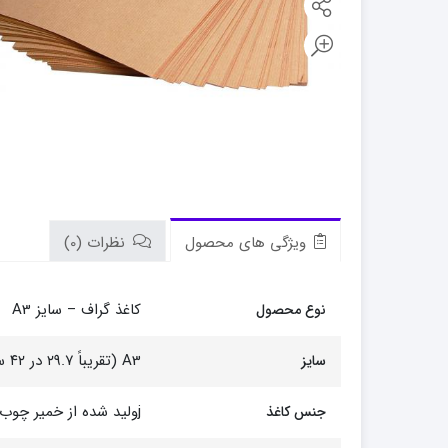
ویژگی های محصول
نظرات (0)
کاغذ گراف – سایز A3
نوع محصول
A3 (تقریباً ۲۹.۷ در ۴۲ سانتی‌متر)
سایز
jولید شده از خمیر چوب (معمولاً بازیافتی و دوست‌دار محیط زیست).
جنس کاغذ