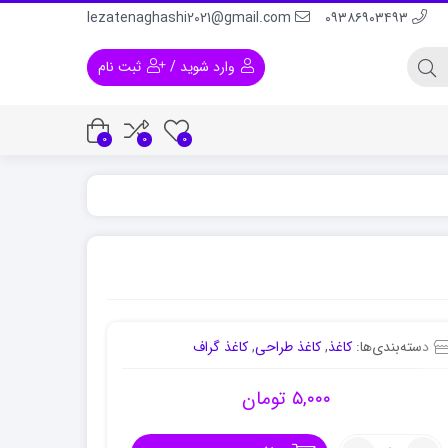
lezatenaghashi2021@gmail.com
۰۹۳۸۶۹۰۳۴۹۳
وارد شوید
/
ثبت نام
0
0
0
 و لباس
رنگ اکریلیک برای پلاستیک
رنگ اکریلیک برا
دسته‌بندی‌ها:
کاغذ
,
کاغذ طراحی
,
کاغذ گراف
۵,۰۰۰
تومان
تعداد: