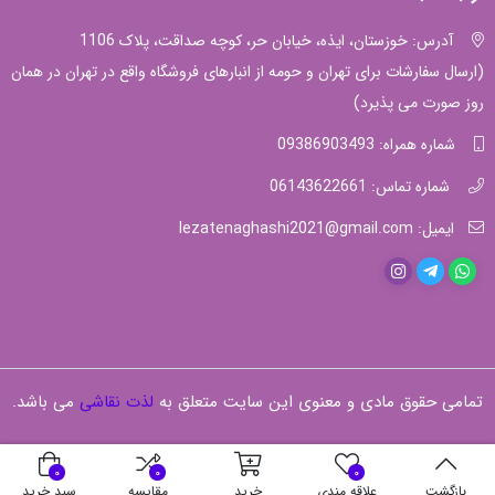
آدرس: خوزستان، ایذه، خیابان حر، کوچه صداقت، پلاک 1106
(ارسال سفارشات برای تهران و حومه از انبارهای فروشگاه واقع در تهران در همان
روز صورت می پذیرد)
شماره همراه: 09386903493
شماره تماس: 06143622661
ایمیل: lezatenaghashi2021@gmail.com
تمامی حقوق مادی و معنوی این سایت متعلق به
لذت نقاشی
می باشد.
0
0
0
بازگشت
علاقه مندی
خرید
مقایسه
سبد خرید