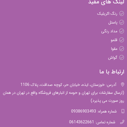
لینک های مفید
رنگ اکریلیک
پاستل
مداد رنگی
قلمو
مقوا
گواش
ارتباط با ما
آدرس: خوزستان، ایذه، خیابان حر، کوچه صداقت، پلاک 1106
(ارسال سفارشات برای تهران و حومه از انبارهای فروشگاه واقع در تهران در همان
روز صورت می پذیرد)
شماره همراه: 09386903493
شماره تماس: 06143622661