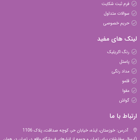
فرم ثبت شکایت
سوالات متداول
حریم خصوصی
لینک های مفید
رنگ اکریلیک
پاستل
مداد رنگی
قلمو
مقوا
گواش
ارتباط با ما
آدرس: خوزستان، ایذه، خیابان حر، کوچه صداقت، پلاک 1106
(ارسال سفارشات برای تهران و حومه از انبارهای فروشگاه واقع در تهران در همان