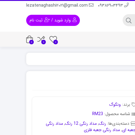
lezatenaghashi2021@gmail.com
۰۹۳۸۶۹۰۳۴۹۳
وارد شوید
/
ثبت نام
0
0
0
 و لباس
رنگ اکریلیک برای پلاستیک
رنگ اکریلیک برا
برند:
ونگوگ
شناسه محصول:
RM23
دسته‌بندی‌ها:
رنگ
,
مداد رنگی 12 رنگ
,
مداد رنگی
عبه ای
,
مداد رنگی جعبه فلزی