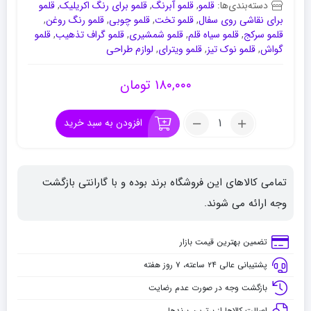
دسته‌بندی‌ها:
قلمو
,
قلمو آبرنگ
,
قلمو برای رنگ اکریلیک
,
قلمو
برای نقاشی روی سفال
,
قلمو تخت
,
قلمو چوبی
,
قلمو رنگ روغن
,
قلمو سرکج
,
قلمو سیاه قلم
,
قلمو شمشیری
,
قلمو گراف تذهیب
,
قلمو
گواش
,
قلمو نوک تیز
,
قلمو ویترای
,
لوازم طراحی
۱۸۰,۰۰۰
تومان
تعداد:
افزودن به سبد خرید
قلموی
پارس
آرت
تمامی کالاهای این فروشگاه برند بوده و با گارانتی بازگشت
سری
2123
وجه ارائه می شوند.
شماره
3/4
تضمین بهترین قیمت بازار
سرکج
پشتیبانی عالی ۲۴ ساعته، ۷ روز هفته
بازگشت وجه در صورت عدم رضایت
اصالت کالاها از برترین برندها