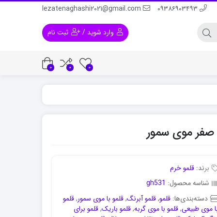
lezatenaghashi2021@gmail.com
۰۹۳۸۶۹۰۳۴۹۳
وارد شوید
/
ثبت نام
0
0
0
 و لباس
رنگ اکریلیک برای پلاستیک
رنگ اکریلیک برا
برند:
قلمو خرم
شناسه محصول:
gh531
دسته‌بندی‌ها:
قلمو
,
قلمو آبرنگ
,
قلمو با موی سمور
,
قلمو
ا موی طبیعی
,
قلمو با موی گربه
,
قلمو باریک
,
قلمو برای