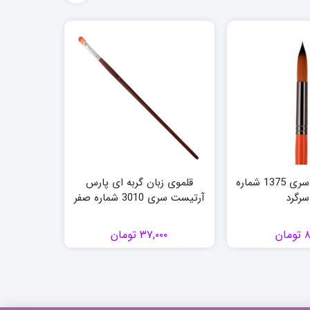
قلموی رهاورد سری 1375 شماره
قلموی زبان گربه ای پارس
قلموی ت
آرتیست سری 3010 شماره صفر
سری 2030 شماره 1/2 اینچی
۸
تومان
۳۷,۰۰۰
تومان
۰۰