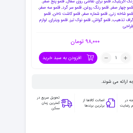
نگ اکریلیک
,
قلمو برای نقاشی روی سفال
,
قلمو پنج صفر
,
لمو چهار صفر
,
قلمو رنگ روغن
,
قلمو سر گرد
,
قلمو سه صفر
,
لمو شاخه زنی
,
قلمو شماره صفر
,
قلمو کاشت ناخن
,
قلمو
راف تذهیب
,
قلمو گواش
,
قلمو نوک تیز
,
قلمو ویترای
,
لوازم
راحی
۹۸,۰۰۰
تومان
تعداد:
افزودن به سبد خرید
قلموی
سرگرد
خرم
ه ارائه می شوند.
سری
333
شماره
تحویل سریع در
ه در
اصالت کالاها از
کمترین زمان
سه
 رضایت
برترین برندها
ممکن
صفر
موی
سمور