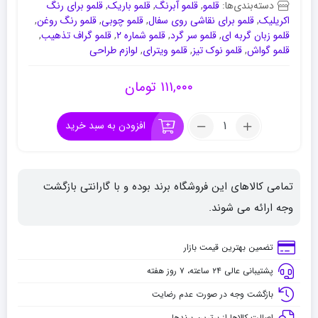
دسته‌بندی‌ها:
قلمو
,
قلمو آبرنگ
,
قلمو باریک
,
قلمو برای رنگ
اکریلیک
,
قلمو برای نقاشی روی سفال
,
قلمو چوبی
,
قلمو رنگ روغن
,
قلمو زبان گربه ای
,
قلمو سر گرد
,
قلمو شماره ۲
,
قلمو گراف تذهیب
,
قلمو گواش
,
قلمو نوک تیز
,
قلمو ویترای
,
لوازم طراحی
۱۱۱,۰۰۰
تومان
تعداد:
افزودن به سبد خرید
قلموی
زبان
گربه
تمامی کالاهای این فروشگاه برند بوده و با گارانتی بازگشت
ای
پارس
وجه ارائه می شوند.
آرتیست
سری
تضمین بهترین قیمت بازار
3010
پشتیبانی عالی ۲۴ ساعته، ۷ روز هفته
شماره
10
بازگشت وجه در صورت عدم رضایت
اصالت کالاها از برترین برندها