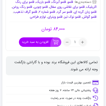
دسته‌بندی‌ها:
قلمو
,
قلمو آبرنگ
,
قلمو باریک
,
قلمو برای رنگ
اکریلیک
,
قلمو برای نقاشی روی سفال
,
قلمو چوبی
,
قلمو رنگ روغن
,
قلمو زبان گربه ای
,
قلمو سر گرد
,
قلمو شماره ۲
,
قلمو گراف تذهیب
,
قلمو گواش
,
قلمو نوک تیز
,
قلمو ویترای
,
لوازم طراحی
۸۴,۰۰۰
تومان
تعداد:
افزودن به سبد خرید
قلموی
زبان
گربه
تمامی کالاهای این فروشگاه برند بوده و با گارانتی بازگشت
ای
پارس
وجه ارائه می شوند.
آرتیست
سری
تضمین بهترین قیمت بازار
3010
پشتیبانی عالی ۲۴ ساعته، ۷ روز هفته
شماره
6
بازگشت وجه در صورت عدم رضایت
اصالت کالاها از برترین برندها