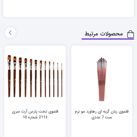
محصولات مرتبط
قلموی زبان گربه ای رهاورد مو نرم
قلموی تخت پارس آرت سری
ست 7 عددی
2113 شماره 10