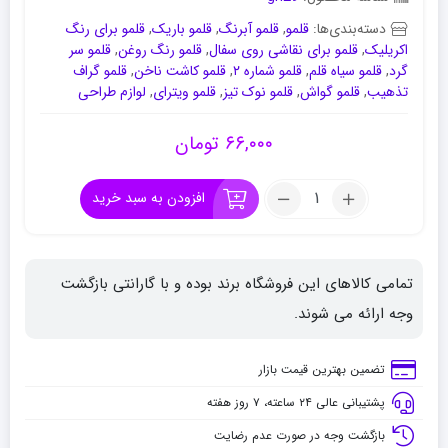
دسته‌بندی‌ها:
قلمو
,
قلمو آبرنگ
,
قلمو باریک
,
قلمو برای رنگ
اکریلیک
,
قلمو برای نقاشی روی سفال
,
قلمو رنگ روغن
,
قلمو سر
گرد
,
قلمو سیاه قلم
,
قلمو شماره ۲
,
قلمو کاشت ناخن
,
قلمو گراف
تذهیب
,
قلمو گواش
,
قلمو نوک تیز
,
قلمو ویترای
,
لوازم طراحی
۶۶,۰۰۰
تومان
تعداد:
افزودن به سبد خرید
قلموی
رهاورد
سری
تمامی کالاهای این فروشگاه برند بوده و با گارانتی بازگشت
1375
شماره
وجه ارائه می شوند.
4
سرگرد
تضمین بهترین قیمت بازار
پشتیبانی عالی ۲۴ ساعته، ۷ روز هفته
بازگشت وجه در صورت عدم رضایت