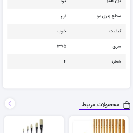
گرد
نوع قلمو
نرم
سطح زبری مو
خوب
کیفیت
1375
سری
4
شماره
محصولات مرتبط