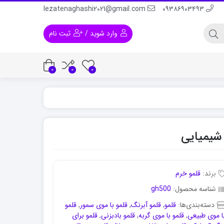
lezatenaghashi2021@gmail.com
۰۹۳۸۶۹۰۳۴۹۳
وارد شوید
/
ثبت نام
0
0
0
 و لباس
رنگ اکریلیک برای پلاستیک
رنگ اکریلیک برا
برند:
قلمو خرم
شناسه محصول:
gh500
دسته‌بندی‌ها:
قلمو
,
قلمو آبرنگ
,
قلمو با موی سمور
,
قلمو
ا موی طبیعی
,
قلمو با موی گربه
,
قلمو بادبزنی
,
قلمو برای