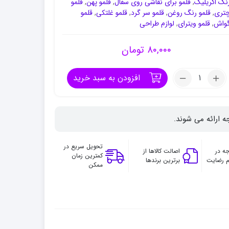
نگ اکریلیک
,
قلمو برای نقاشی روی سفال
,
قلمو پهن
,
قلمو
تری
,
قلمو رنگ روغن
,
قلمو سر گرد
,
قلمو غلتکی
,
قلمو
واش
,
قلمو ویترای
,
لوازم طراحی
۸۰,۰۰۰
تومان
تعداد:
افزودن به سبد خرید
قلموی
خرم
سری
ه ارائه می شوند.
888
شماره
10
تحویل سریع در
ه در
اصالت کالاها از
کمترین زمان
چتری
 رضایت
برترین برندها
ممکن
شیمیایی