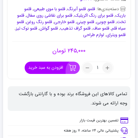
دسته‌بندی‌ها:
قلمو
,
قلمو آبرنگ
,
قلمو با موی طبیعی
,
قلمو
باریک
,
قلمو برای رنگ اکریلیک
,
قلمو برای نقاشی روی سفال
,
قلمو
تخت
,
قلمو چوبی
,
قلمو چینی
,
قلمو خارجی
,
قلمو رنگ روغن
,
قلمو
سیاه قلم
,
قلمو صاف
,
قلمو گراف تذهیب
,
قلمو گواش
,
قلمو نوک تیز
,
قلمو ویترای
,
لوازم طراحی
۲۴۵,۰۰۰
تومان
تعداد:
افزودن به سبد خرید
قلموی
تخت
پارس
تمامی کالاهای این فروشگاه برند بوده و با گارانتی بازگشت
آرت
سری
وجه ارائه می شوند.
1102
شماره
تضمین بهترین قیمت بازار
12
پشتیبانی عالی ۲۴ ساعته، ۷ روز هفته