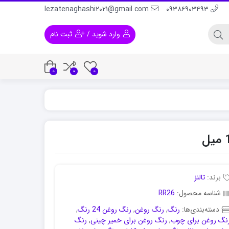
lezatenaghashi2021@gmail.com
۰۹۳۸۶۹۰۳۴۹۳
وارد شوید
/
ثبت نام
0
0
0
 و لباس
رنگ اکریلیک برای پلاستیک
رنگ اکریلیک برا
برند:
تالنز
شناسه محصول:
RR26
دسته‌بندی‌ها:
رنگ
,
رنگ روغن
,
رنگ روغن 24 رنگ
,
نگ روغن برای چوب
,
رنگ روغن برای خمیر چینی
,
رنگ