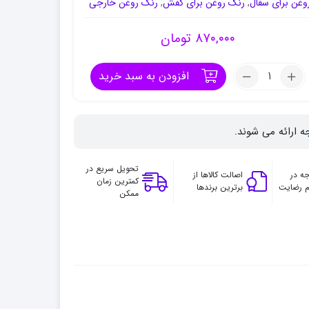
وغن برای سفال
,
رنگ روغن برای کفش
,
رنگ روغن خارجی
۸۷۰,۰۰۰
تومان
تعداد:
افزودن به سبد خرید
رنگ
روغن
24
ه ارائه می شوند.
رنگ
تالنز
آرت
تحویل سریع در
ه در
اصالت کالاها از
کمترین زمان
کریشن
 رضایت
برترین برندها
ممکن
12
میل