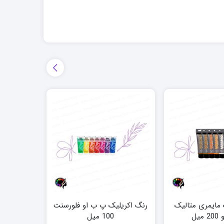
 مایمری متالیک
رنگ اکریلیک پ ب او فلورسنت
رنگ اکریلیک ت
میل
100 میل