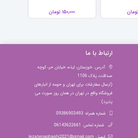
ومان
۱۵۰,۰۰۰
تومان
ارتباط با ما
آدرس: خوزستان، ایذه، خیابان حر، کوچه
صداقت، پلاک 1106
(ارسال سفارشات برای تهران و حومه از انبارهای
فروشگاه واقع در تهران در همان روز صورت می
پذیرد)
شماره همراه: 09386903493
شماره تماس: 06143622661
ایمیل: lezatenaghashi2021@gmail.com