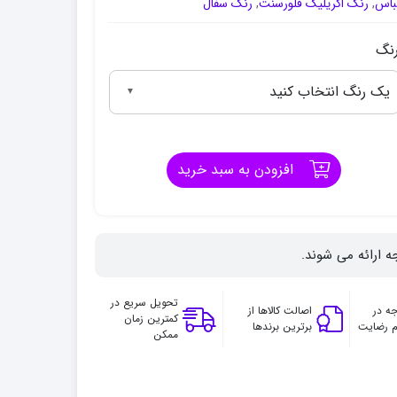
باس
,
رنگ اکریلیک فلورسنت
,
رنگ سفال
نگ
یک رنگ انتخاب کنید
▼
افزودن به سبد خرید
ه ارائه می شوند.
تحویل سریع در
ه در
اصالت کالاها از
کمترین زمان
 رضایت
برترین برندها
ممکن