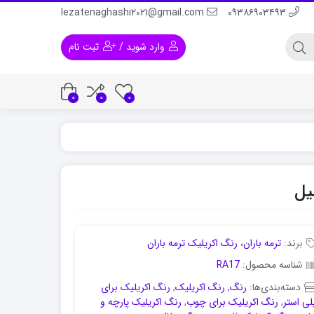
lezatenaghashi2021@gmail.com
۰۹۳۸۶۹۰۳۴۹۳
وارد شوید
/
ثبت نام
0
0
0
 و لباس
رنگ اکریلیک برای پلاستیک
رنگ اکریلیک برا
برند:
ترمه باران
،
رنگ اکریلیک ترمه باران
شناسه محصول:
RA17
دسته‌بندی‌ها:
رنگ
,
رنگ اکریلیک
,
رنگ اکریلیک برای
لی استر
,
رنگ اکریلیک برای چوب
,
رنگ اکریلیک پارچه و