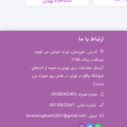
۲,۸۳۰,۰۰۰
تومان
۰۰۰
ارتباط با ما
آدرس: خوزستان، ایذه، خیابان حر، کوچه
صداقت، پلاک 1106
(ارسال سفارشات برای تهران و حومه از انبارهای
فروشگاه واقع در تهران در همان روز صورت می
پذیرد)
شماره همراه: 09386903493
شماره تماس: 06143622661
ایمیل: lezatenaghashi2021@gmail.com