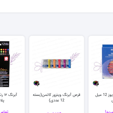
آبرنگ ۱۸ رنگ ریوز 12 میل
قرص آبرنگ وینزور کاتمن(بسته
آبرن
12 عددی)
پلا
رید!
تماس 