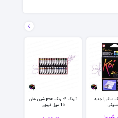
گ ۱۲ رنگ ساکورا جعبه
آبرنگ ۲۴ رنگ pwc شین هان
ستیکی
15 میل تیوپی
بگیرید!