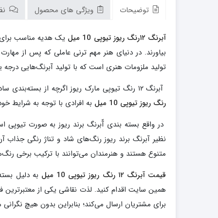
توضیحات
ویژگی های محصول
نظر
آبرنگ ۱۲رنگ ریوز تیوپی 10 میل
یک هدیه مناسب برای افر
بیاورند. در دنیای هنر مهم ترنی عاملی که پس از مهار
تولید ملزومات هنری است که با تولید آبرنگ‌هایی درجه 
آبرنگ ۱۲ رنگ تیوپی مارک ریوز اگرچه از بسته‌بندی ساده‌ای برخوردار است اما به سبب کیفیت مطلوب خود توانسته است فروش بالایی میان ملزومات هنری داشته باشد.
رنگ ریوز تیوپی 10 میل
به افرادی با توجه به شرایط خود 
در واقع بسته بندی آّبرنگ برند ریوز به صورت تیوپی اس
نظیر آبرنگ برند ریوز رنگ‌های شاد و تناژ رنگی جذاب آ
متنوع هستند و هنرمندان می‌توانند با ترکیب برخی رنگ‌ها
قیمت آبرنگ ۱۲ رنگ ریوز تیوپی 10 میل
به دلیل بسته 
همین سایت اقدام کنید. لذت نقاشی یکی از معتبرترین ف
برای مشتریان ارسال می‌کند؛ بنابراین بدون هیچ نگرانی 