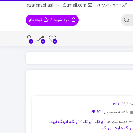
lezatenaghashi2021@gmail.com
۰۹۳۸۶۹۰۳۴۹۳
وارد شوید
/
ثبت نام
0
0
0
 و لباس
رنگ اکریلیک برای پلاستیک
رنگ اکریلیک برا
برند:
ریوز
شناسه محصول:
RB-63
دسته‌بندی‌ها:
آبرنگ
,
آبرنگ ۱۲ رنگ
,
آبرنگ تیوپی
,
برنگ خارجی
,
رنگ