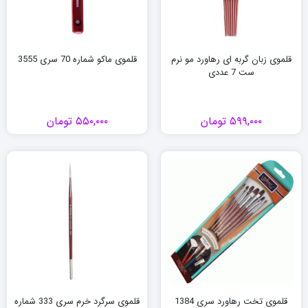
قلموی زبان گربه ای رهاورد مو نرم
قلموی ماکو شماره 70 سری 3555
ست 7 عددی
۵۹۹,۰۰۰
تومان
۵۵۰,۰۰۰
تومان
قلموی تخت رهاورد سری 1384
قلموی سرگرد خرم سری 333 شماره