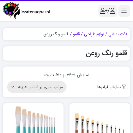
/
لذت نقاشی
لوازم طراحی
قلمو
قلمو رنگ روغن
قلمو رنگ روغن
Sorted
نمایش 1–24 از 512 نتیجه
by
نمایش فیلترها
price:
high
to
low