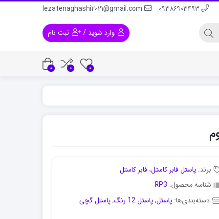
lezatenaghashi2021@gmail.com
۰۹۳۸۶۹۰۳۴۹۳
وارد شوید
/
ثبت نام
0
0
0
برند:
پاستل فابر کاستل
،
فابر کاستل
شناسه محصول:
RP3
دسته‌بندی‌ها:
پاستل
,
پاستل 12 رنگ
,
پاستل گچی